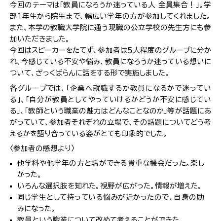
今回のテーマは「教員になろうか迷っている人 全員集合！」。学
部１年生から院生まで、幅広い学年の方が参加してくれました。
また、本学の教職大学院に通う現職の公立学校の先生方にも参
加いただきました。
今回はスピーカーをたてず、参加者は５人程度のグループに分か
れ、今感じている不安や悩み、教員になろうか迷っている想いに
ついて、ざっくばらんに話をする形で実施しました。
各グループでは、「企業へ就職するか教員になるかで迷ってい
る」、「自分が教員としてやっていけるかどうか不安に感じてい
る」、「教師という職業の魅力はどんなことなのか」等が話題にあ
がっていて、参加者それぞれの立場で、その話題についてどう考
えるかを語り合っている姿がとても印象的でした。
〈参加者の感想より〉
他学科や他学年の方と話ができる貴重な機会だった。楽し
かった。
いろんな選択肢を知れた。視野が広がった。情報が増えた。
同じ学生として持っている悩みが近かったので、自身の励
みになった。
教員という職業について改めて考えることができた。