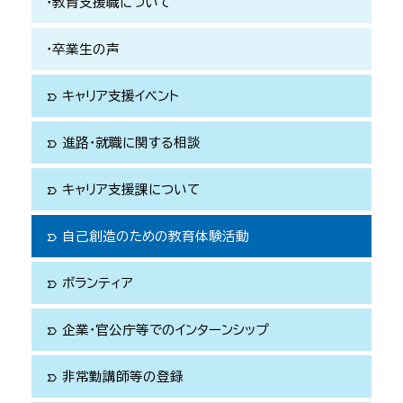
書)
※26.7.15文章改正UP※
教育支援職について
国分寺市
４．
小平市
報告書
活動交流会
５
．
情報管理・守秘義務等に関する誓約書(計画書提出
武蔵野市
単位認定申請書
報告
卒業生の声
前に必ず読むこと！)
※23.8.31UP※
三鷹市
書(写し)
活動カード
※氏名の上に記載する「ふりがな」の入力忘れが目立
６．
計画書
PDFに変換すること
国立市
単位認定申請書
ちます。必ず「ふりがな」を入力してください。
キャリア支援イベント
label_important
立川市
単位認定申請書
報告書
PDF
八王子市
単位認定の条件を満たすことになる。
A230000学芸太郎計画書
進路・就職に関する相談
label_important
８．
PDFに変換すること
※23.8.31UP※
横浜市よこはま教育実践ボランティア募集令和８年度
指導教員に署名、捺印
キャリア支援課について
label_important
【注意】タイトルの計画書の最後に、必ずアルファベットを
をしてもらってからPDFに変換すること
※25.8.19UP※
入れてください。
自己創造のための教育体験活動お礼状
自己創造のための教育体験活動
label_important
※26.4.8UP※
A
ボランティア
label_important
計画書
A
B
企業・官公庁等でのインターンシップ
label_important
計画書
B
C
非常勤講師等の登録
label_important
計画書
C
⑥活動開始２週間前をめどにデータを
PDF
に変換してか