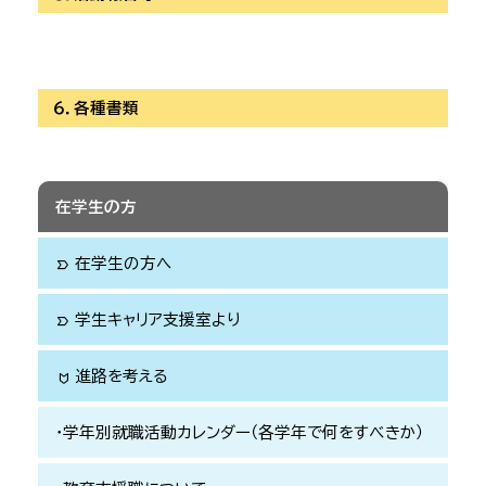
※R8.5.19更新※
６．各種書類
計画書の提出
※R8.6.15更新※
※R8.5.29
報告書と単位認定申請書の提出
更新※
在学生の方
必須
オリエンテーション
単位認定申請書
報告書
必須
期限厳守
在学生の方へ
label_important
令和８年10月30日(金)
⑴【
】
※R8.4更新※
学生キャリア支援室より
label_important
謝金等の支給があっても可！
計画書
令和９年２月12日(金)
進路を考える
label_important
※26.3.27UP※
計画書
東京都教育支援機構「人材バンク」
学研災保険
学年別就職活動カレンダー（各学年で何をすべきか）
※26.5.14UP※
東京都教育委員会
計画書
３．
活動フィールドへの説明資料1(文
小金井市
日付