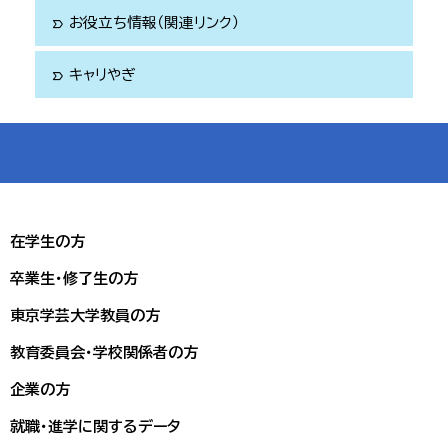
ら
アップロード
してくださ
お役立ち情報（関連リンク）
label_important
い。
計
画書をキャリア支援課に紙媒体で提出する必要
キャリやぎ
label_important
はありません。
本科目の目的から2年生まで
計画書アップロード先はこちら
に履修して単位取得することを推奨しています。
アップロード前にデータが
PDFに変換されているか？
タイトルに誤りがないか？
（春
学期履修分
令和８年度のスケジュール（活動交流会及びオリエンテー
令和８年１０月３０日(金)
【期限厳守】）
ションの日程）は下記をご確認ください。
在学生の方
令和８年度自己創造のための教育体験活動スケジュール
Teamsに追加されます。
卒業生・修了生の方
⑵【
】
東京学芸大学教員の方
報告書
教育委員会・学校関係者の方
PDF
企業の方
A230000学芸太郎報告書
就職・進学に関するデータ