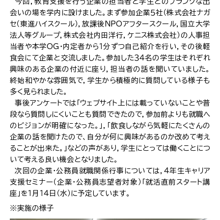
今回，教育支援を行う企業の担当者と学生とのフランクな出
会いの場を学内に設けました。まず参加企業５社（株式会社ナガ
セ（東進ハイスクール），放課後NPOアフタースクール，国立大学
法人等グループ，株式会社内田洋行，ケニス株式会社）の人事担
当者や本学OG・内定者から１分ずつ自己紹介を行い，その後軽
食会にて企業と交流しました。参加した３４名の学生はそれぞれ
興味のある企業の付近に座り，担当者の話を聞いていました。
終始和やかな雰囲気で，学生から積極的に質問している様子も
多く見られました。
事後アンケートでは「ウェブサイト上には載っていないことや普
段なら質問しにくいことも質問できたので，参加前よりも就職へ
のビジョンが明確になった。」，「飲食しながら気軽にたくさんの
企業の話を聞けたので、自分が何に興味があるのか改めて考え
ることが出来た。」などの声があり，学生にとっては働くことにつ
いて考える良い機会となりました。
次回の企業・公務員就職関係行事については，４年生キャリア
支援セミナー（企業・公務員志望者対象）「就活直前スタート講
座」を１月１４日（水）に予定しています。
※実施の様子